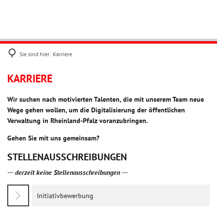
SERVICES
SUPPORT
Autom
Meldewesen
KARRIERE
RLPDIREKT
Grup
Wahlen
Sie sind hier:
Karriere
Personenstandswesen
Initiativbewerbung
Karriere
KARRIERE
Kfz-Zulassungswesen
Wir suchen nach motivierten Talenten, die mit unserem Team neue
Gewerbe
Wege gehen wollen, um die Digitalisierung der öffentlichen
Verwaltung in Rheinland-Pfalz voranzubringen.
DMS
Gehen Sie mit uns gemeinsam?
Kommunalnetz
STELLENAUSSCHREIBUNGEN
DVDV
--- derzeit keine Stellenausschreibungen ---
eGovernment
Initiativbewerbung