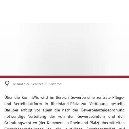
SERVICES
SUPPORT
Autom
Meldewesen
KARRIERE
RLPDIREKT
Grup
Wahlen
Personenstandswesen
Initiativbewerbung
Kfz-Zulassungswesen
Gewerbe
DMS
Sie sind hier:
Services
Gewerbe
Kommunalnetz
Gewerbe
Über die KommWis wird im Bereich Gewerbe eine zentrale Pflege-
DVDV
und Verteilplattform in Rheinland-Pfalz zur Verfügung gestellt.
Darüber erfolgt vor allem die nach der Gewerbeanzeigeordnung
eGovernment
notwendige Verteilung der von den Gewerbeämtern und den
Gründungszentren (der Kammern in Rheinland-Pfalz) übermittelten