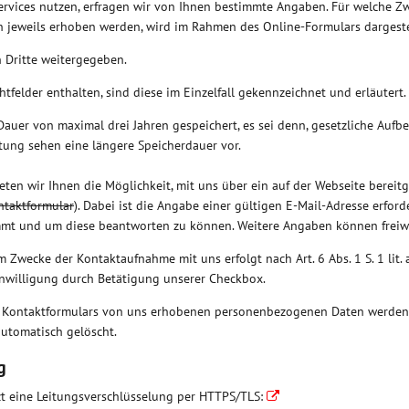
ervices nutzen, erfragen wir von Ihnen bestimmte Angaben. Für welche Z
 jeweils erhoben werden, wird im Rahmen des Online-Formulars dargeste
 Dritte weitergegeben.
htfelder enthalten, sind diese im Einzelfall gekennzeichnet und erläutert.
Dauer von maximal drei Jahren gespeichert, es sei denn, gesetzliche Aufb
itung sehen eine längere Speicherdauer vor.
ieten wir Ihnen die Möglichkeit, mit uns über ein auf der Webseite bereit
ntaktformular
). Dabei ist die Angabe einer gültigen E-Mail-Adresse erforde
mt und um diese beantworten zu können. Weitere Angaben können freiwil
 Zwecke der Kontaktaufnahme mit uns erfolgt nach Art. 6 Abs. 1 S. 1 lit
 Einwilligung durch Betätigung unserer Checkbox.
s Kontaktformulars von uns erhobenen personenbezogenen Daten werden
automatisch gelöscht.
g
zt eine Leitungsverschlüsselung per HTTPS/TLS: