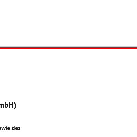
 mbH)
owie des