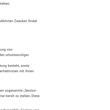
ziehen.
geführten Zwecken findet
igung von
ndes schutzwürdiges
chtung besteht, sowie
verhältnissen mit Ihnen
en sogenannte „Session-
se bereit zu stellen. Diese