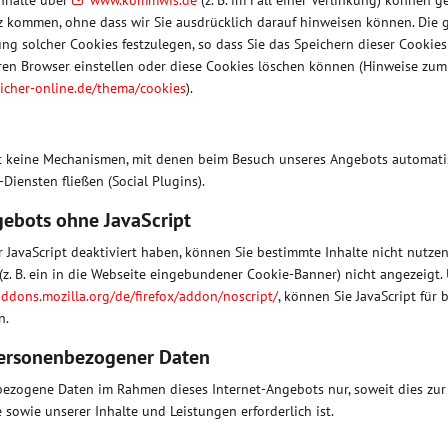
Inhalte über
www.kommwis.de
(z. B. im Fall einer Verlinkung) können 
z kommen, ohne dass wir Sie ausdrücklich darauf hinweisen können. Die
ung solcher Cookies festzulegen, so dass Sie das Speichern dieser Cookies
hren Browser einstellen oder diese Cookies löschen können (Hinweise z
icher-online.de/thema/cookies
).
 keine Mechanismen, mit denen beim Besuch unseres Angebots automatis
Diensten fließen (Social Plugins).
gebots ohne JavaScript
 JavaScript deaktiviert haben, können Sie bestimmte Inhalte nicht nutz
z. B. ein in die Webseite eingebundener Cookie-Banner) nicht angezeigt.
addons.mozilla.org/de/firefox/addon/noscript/
, können Sie JavaScript für 
n.
personenbezogener Daten
ezogene Daten im Rahmen dieses Internet-Angebots nur, soweit dies zur 
sowie unserer Inhalte und Leistungen erforderlich ist.