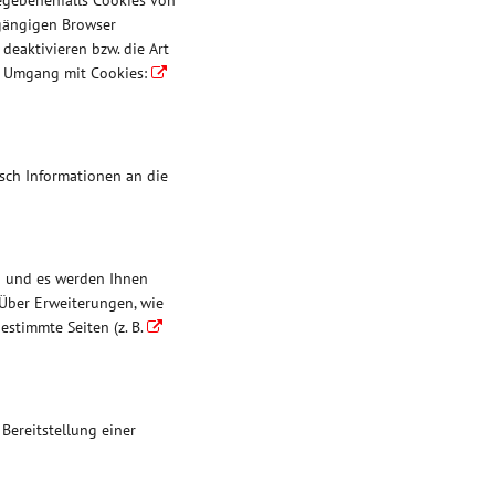
gegebenenfalls Cookies von
 gängigen Browser
 deaktivieren bzw. die Art
um Umgang mit Cookies:
ch Informationen an die
en und es werden Ihnen
 Über Erweiterungen, wie
bestimmte Seiten (z. B.
Bereitstellung einer