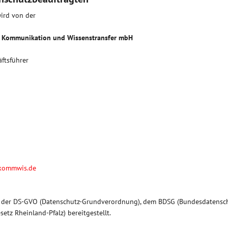
ird von der
r Kommunikation und Wissenstransfer mbH
äftsführer
.kommwis.de
d. der DS-GVO (Datenschutz-Grundverordnung), dem BDSG (Bundesdatensc
etz Rheinland-Pfalz) bereitgestellt.