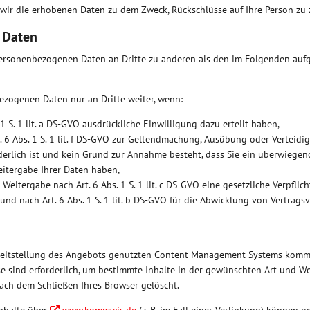
wir die erhobenen Daten zu dem Zweck, Rückschlüsse auf Ihre Person zu 
 Daten
personenbezogenen Daten an Dritte zu anderen als den im Folgenden auf
zogenen Daten nur an Dritte weiter, wenn:
. 1 S. 1 lit. a DS-GVO ausdrückliche Einwilligung dazu erteilt haben,
. 6 Abs. 1 S. 1 lit. f DS-GVO zur Geltendmachung, Ausübung oder Verteid
derlich ist und kein Grund zur Annahme besteht, dass Sie ein überwiege
eitergabe Ihrer Daten haben,
ie Weitergabe nach Art. 6 Abs. 1 S. 1 lit. c DS-GVO eine gesetzliche Verpfli
 und nach Art. 6 Abs. 1 S. 1 lit. b DS-GVO für die Abwicklung von Vertrags
reitstellung des Angebots genutzten Content Management Systems komm
e sind erforderlich, um bestimmte Inhalte in der gewünschten Art und Wei
ach dem Schließen Ihres Browser gelöscht.