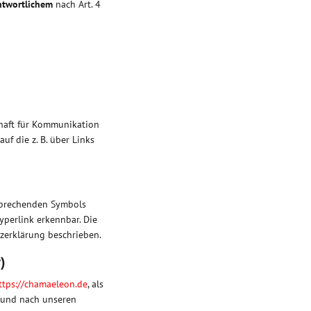
ntwortlichem
nach Art. 4
haft für Kommunikation
uf die z. B. über Links
tsprechenden Symbols
yperlink erkennbar. Die
zerklärung beschrieben.
)
ttps://chamaeleon.de
, als
g und nach unseren