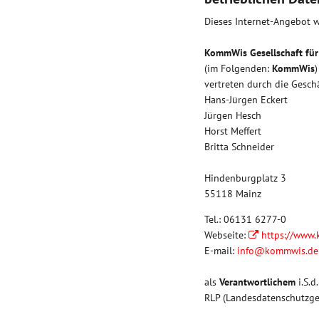
Dieses Internet-Angebot w
KommWis Gesellschaft fü
(im Folgenden:
KommWis
)
vertreten durch die Gesch
Hans-Jürgen Eckert
Jürgen Hesch
Horst Meffert
Britta Schneider
Hindenburgplatz 3
55118 Mainz
Tel.: 06131 6277-0
Webseite:
https://www
E-mail:
info@kommwis.de
als
Verantwortlichem
i.S.
RLP (Landesdatenschutzges