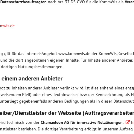
s
Datenschutzbeauftragten
nach Art. 37 DS-GVO für die KommWis als
Vera
mwis.de
ng gilt für das Internet-Angebot www.kommwis.de der KommWis, Gesellsc
nd die dort angebotenen eigenen Inhalte. Für Inhalte anderer Anbieter, a
ie dortigen Nutzungsbestimmungen.
u einem anderen Anbieter
t zu Inhalten anderer Anbieter verlinkt wird, ist dies anhand eines en
weisendem Pfeil) oder eines Texthinweises bzw. der Kennzeichnung als H
unterliegt gegebenenfalls anderen Bedingungen als in dieser Datenschut
eiber/Dienstleister der Webseite (Auftragsverarbeiter
wird technisch von der
Chamaeleon AG für innovative Netzlösungen
,
h
nstleister betrieben. Die dortige Verarbeitung erfolgt in unserem Auftra