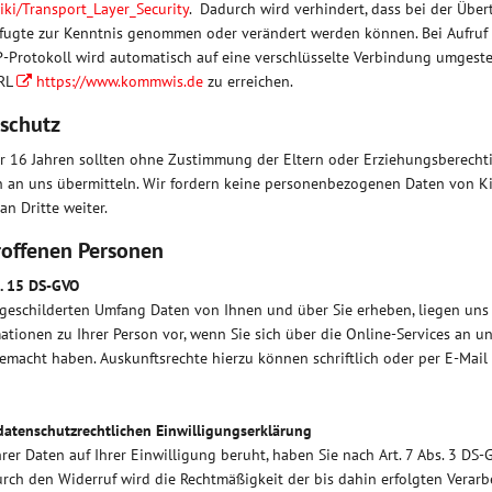
iki/Transport_Layer_Security
. Dadurch wird verhindert, dass bei der Über
efugte zur Kenntnis genommen oder verändert werden können. Bei Aufruf
-Protokoll wird automatisch auf eine verschlüsselte Verbindung umgestel
URL
https://www.kommwis.de
zu erreichen.
nschutz
r 16 Jahren sollten ohne Zustimmung der Eltern oder Erziehungsberecht
an uns übermitteln. Wir fordern keine personenbezogenen Daten von Ki
an Dritte weiter.
roffenen Personen
rt. 15 DS-GVO
 geschilderten Umfang Daten von Ihnen und über Sie erheben, liegen uns
tionen zu Ihrer Person vor, wenn Sie sich über die Online-Services an 
macht haben. Auskunftsrechte hierzu können schriftlich oder per E-Mai
 datenschutzrechtlichen Einwilligungserklärung
rer Daten auf Ihrer Einwilligung beruht, haben Sie nach Art. 7 Abs. 3 DS-
urch den Widerruf wird die Rechtmäßigkeit der bis dahin erfolgten Verarb