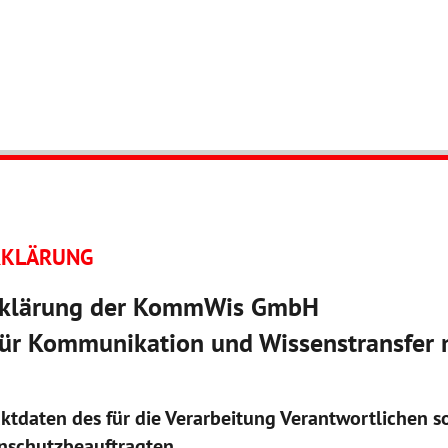
SUPPORT
KARRIERE
RLPDIREKT
Automatisierte Abrufe nach § 34a BMG
Initiativbewerbung
Gruppenauskünfte nach § 46 BMG
RKLÄRUNG
rklärung der KommWis GmbH
 für Kommunikation und Wissenstransfer
tdaten des für die Verarbeitung Verantwortlichen s
enschutzbeauftragten