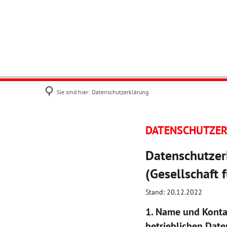
SERVICES
Meldewesen
Wahlen
Sie sind hier:
Datenschutzerklärung
Personenstandswesen
Kfz-Zulassungswesen
Datenschutzerklärung
DATENSCHUTZE
Gewerbe
Datenschutze
DMS
(Gesellschaft
Kommunalnetz
Stand: 20.12.2022
DVDV
1. Name und Kontak
eGovernment
betrieblichen Dat