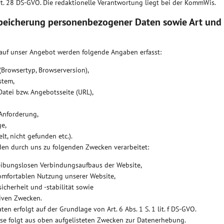
t. 28 DS-GVO. Die redaktionelle Verantwortung liegt bei der KommWis.
peicherung personenbezogener Daten sowie Art und
 auf unser Angebot werden folgende Angaben erfasst:
Browsertyp, Browserversion),
stem,
atei bzw. Angebotsseite (URL),
Anforderung,
e,
lt, nicht gefunden etc.).
en durch uns zu folgenden Zwecken verarbeitet:
eibungslosen Verbindungsaufbaus der Website,
omfortablen Nutzung unserer Website,
cherheit und -stabilität sowie
tiven Zwecken.
en erfolgt auf der Grundlage von Art. 6 Abs. 1 S. 1 lit. f DS-GVO.
sse folgt aus oben aufgelisteten Zwecken zur Datenerhebung.